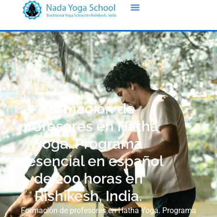
Formación de
profesores en Hatha
Yoga. Programa
presencial en español
de 200 horas en
Rishikesh, India.
Formación de profesores en Hatha Yoga. Programa