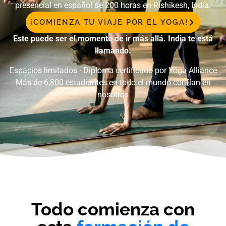
presencial en español de 200 horas en Rishikesh, India.
¡COMIENZA TU VIAJE POR EL YOGA!
Este puede ser el momento de ir más allá. India te está
llamando.
Espacios limitados · Diploma certificado por Yoga Alliance
Más de 6,800 estudiantes en todo el mundo confían en
nosotros
Todo comienza con