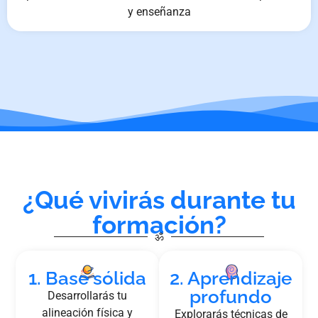
y enseñanza
¿Qué vivirás durante tu
formación?
ॐ
1. Base sólida
2. Aprendizaje
profundo
Desarrollarás tu
alineación física y
Explorarás técnicas de