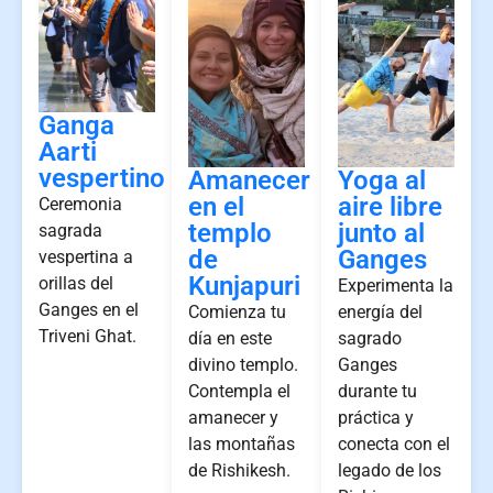
Ganga
Aarti
vespertino
Amanecer
Yoga al
en el
aire libre
Ceremonia
templo
junto al
sagrada
de
Ganges
vespertina a
Kunjapuri
orillas del
Experimenta la
Ganges en el
Comienza tu
energía del
Triveni Ghat.
día en este
sagrado
divino templo.
Ganges
Contempla el
durante tu
amanecer y
práctica y
las montañas
conecta con el
de Rishikesh.
legado de los